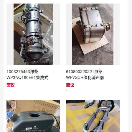
1003275453潍柴
610800220221潍柴
WP3NQ160E61集成式
WP7SCR催化消声器
DOC_DPF_SCR总成
面议
面议
'
'