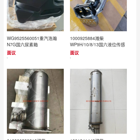
WG9525560051重汽浩瀚
1000925884潍柴
N7G国六尿素箱
WP9H/10/8/13国六液位传感
器总成（燃油车）
面议
面议
'
'