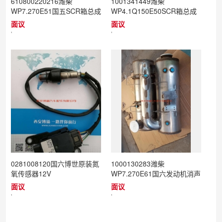
610800220216潍柴
1001341449潍柴
WP7.270E51国五SCR箱总成
WP4.1Q150E50SCR箱总成
面议
面议
'
'
0281008120国六博世原装氮
1000130283潍柴
氧传感器12V
WP7.270E61国六发动机消声
器总成（客车）
面议
面议
'
'