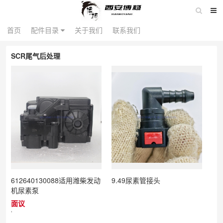
配件目录
首页
首页
配件目录
关于我们
关于我们
联系我们
联系我们
SCR尾气后处理
612640130088适用潍柴发动
9.49尿素管接头
机尿素泵
面议
'