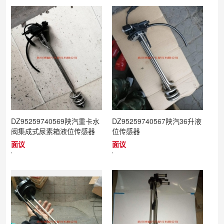
DZ95259740569陕汽重卡水
DZ95259740567陕汽36升液
阀集成式尿素箱液位传感器
位传感器
面议
面议
'
'