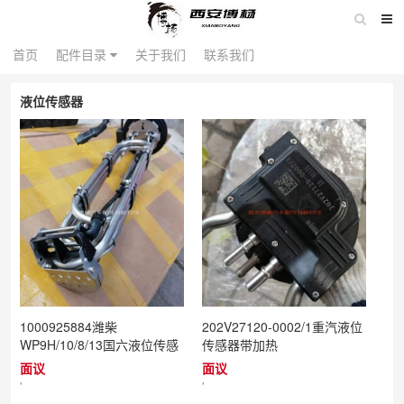
配件目录
首页
首页
配件目录
关于我们
关于我们
联系我们
联系我们
液位传感器
1000925884潍柴
202V27120-0002/1重汽液位
WP9H/10/8/13国六液位传感
传感器带加热
器总成（燃油车）
面议
面议
'
'