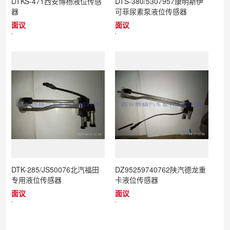
DTKS-471西安博杨液位传感
DTS-380/5307957康明斯伊
器
可菲尿素泵液位传感器
面议
面议
'
'
DTK-285/JS50076北汽福田
DZ95259740762陕汽德龙重
专用液位传感器
卡液位传感器
面议
面议
'
'