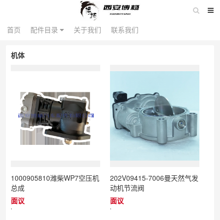
配件目录
首页
首页
配件目录
关于我们
关于我们
联系我们
联系我们
机体
1000905810潍柴WP7空压机
202V09415-7006曼天然气发
总成
动机节流阀
面议
面议
'
'