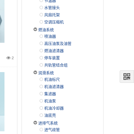
节温器
水管接头
风扇托架
空调压缩机
燃油系统
喷油器
高压油泵及油管
燃油滤清器
2
停车装置
共轨管结合组
润滑系统
机油标尺
机油滤清器
集滤器
机油泵
机油冷却器
油底壳
进排气系统
进气歧管