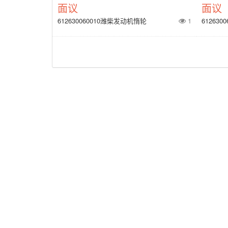
面议
面议
612630060010潍柴发动机惰轮
1