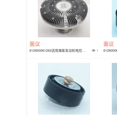
面议
面议
612600061262适用潍柴发动机电控硅油离合器
1
61260