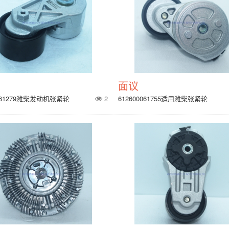
面议
0061279潍柴发动机张紧轮
2
612600061755适用潍柴张紧轮