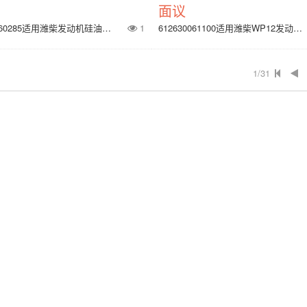
面议
612630060285适用潍柴发动机硅油离合器
1
612630061100适用潍柴WP12发动机惰轮
1/31