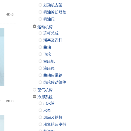
发动机支架
机油冷却器盖
5
机油尺
运动机构
连杆总成
活塞及连杆
曲轴
飞轮
空压机
液压泵
曲轴皮带轮
齿轮传动组件
配气机构
冷却系统
轮
3
出水管
水泵
风扇及轮毂
涨紧轮及皮带