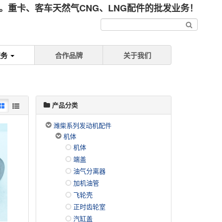
重卡、客车天然气CNG、LNG配件的批发业务！
服务
合作品牌
关于我们
产品分类
潍柴系列发动机配件
机体
机体
端盖
油气分离器
加机油管
飞轮壳
正时齿轮室
汽缸盖