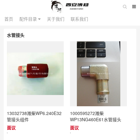
配件目录
首页
首页
配件目录
关于我们
关于我们
联系我们
联系我们
水管接头
13032738潍柴WP6.240E32
1000595272潍柴
管接头组件
WP13NG460E61水管接头
面议
面议
'
'