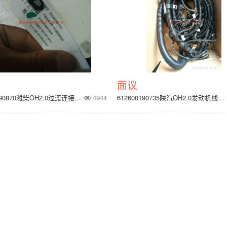
面议
612600190870潍柴OH2.0过渡连接线束
4944
612600190735陕汽OH2.0发动机线束（P10）