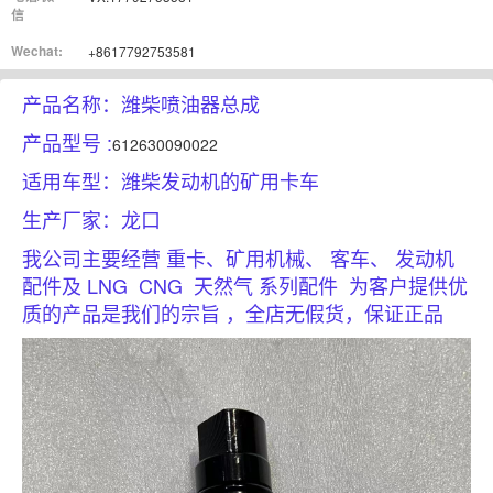
信
Wechat:
+8617792753581
产品名称：潍柴喷油器总成
产品型号 :
612630090022
适用车型：潍柴发动机的矿用卡车
生产厂家：龙口
我公司主要经营 重卡、矿用机械、 客车、 发动机
配件及 LNG CNG 天然气 系列配件 为客户提供优
质的产品是我们的宗旨 ，全店无假货，保证正品