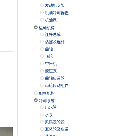
发动机支架
机油冷却器盖
机油尺
运动机构
连杆总成
活塞及连杆
曲轴
飞轮
空压机
液压泵
曲轴皮带轮
齿轮传动组件
配气机构
冷却系统
出水管
水泵
风扇及轮毂
涨紧轮及皮带