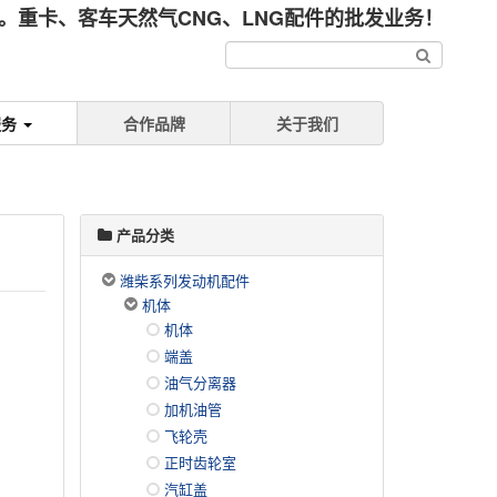
重卡、客车天然气CNG、LNG配件的批发业务！
服务
合作品牌
关于我们
产品分类
潍柴系列发动机配件
机体
机体
端盖
油气分离器
加机油管
飞轮壳
正时齿轮室
汽缸盖