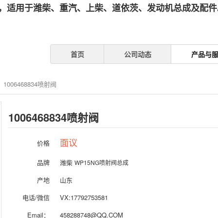
，适用于潍柴、重汽、上柴、道依茨、发动机总成及配件。
首页
公司动态
产品与
1006468834喷射阀
1006468834喷射阀
价格
面议
品牌
潍柴
WP15NG喷射阀总成
产地
山东
电话/微信
VX:17792753581
Email：
458288748@QQ.COM