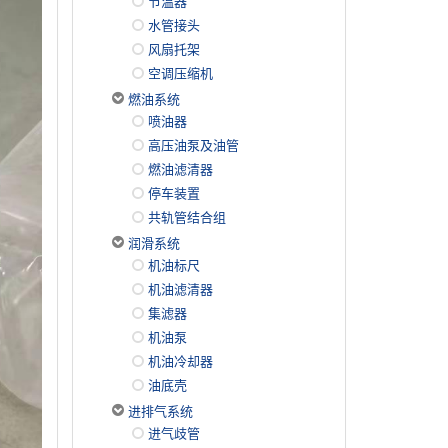
节温器
水管接头
风扇托架
空调压缩机
燃油系统
喷油器
高压油泵及油管
燃油滤清器
停车装置
共轨管结合组
润滑系统
机油标尺
机油滤清器
集滤器
机油泵
机油冷却器
油底壳
进排气系统
进气歧管