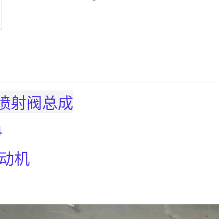
G喷射阀总成
4
发动机