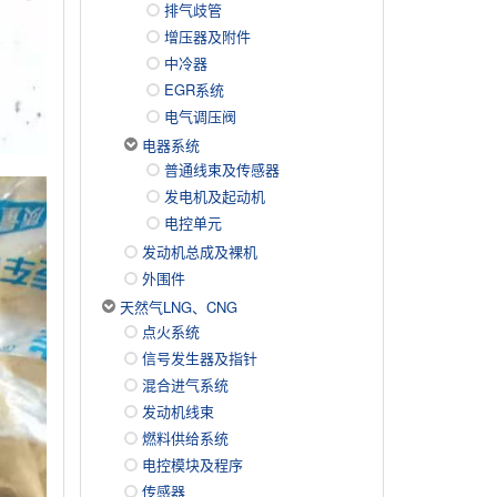
排气歧管
增压器及附件
中冷器
EGR系统
电气调压阀
电器系统
普通线束及传感器
发电机及起动机
电控单元
发动机总成及裸机
外围件
天然气LNG、CNG
点火系统
信号发生器及指针
混合进气系统
发动机线束
燃料供给系统
电控模块及程序
传感器