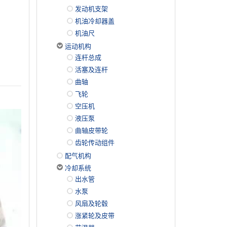
发动机支架
机油冷却器盖
机油尺
运动机构
连杆总成
活塞及连杆
曲轴
飞轮
空压机
液压泵
曲轴皮带轮
齿轮传动组件
配气机构
冷却系统
出水管
水泵
风扇及轮毂
涨紧轮及皮带