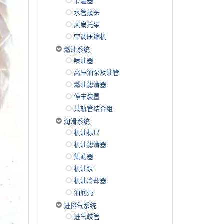
节温器
水管接头
风扇托架
空调压缩机
燃油系统
喷油器
高压油泵及油管
燃油滤清器
停车装置
共轨管结合组
润滑系统
机油标尺
机油滤清器
集滤器
机油泵
机油冷却器
油底壳
进排气系统
进气歧管