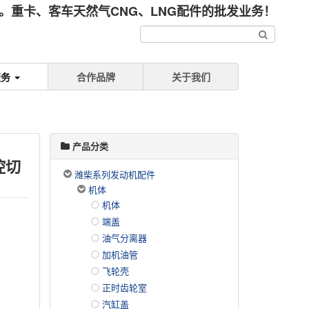
重卡、客车天然气CNG、LNG配件的批发业务！
服务
合作品牌
关于我们
产品分类
控切
潍柴系列发动机配件
机体
机体
端盖
油气分离器
加机油管
飞轮壳
正时齿轮室
汽缸盖