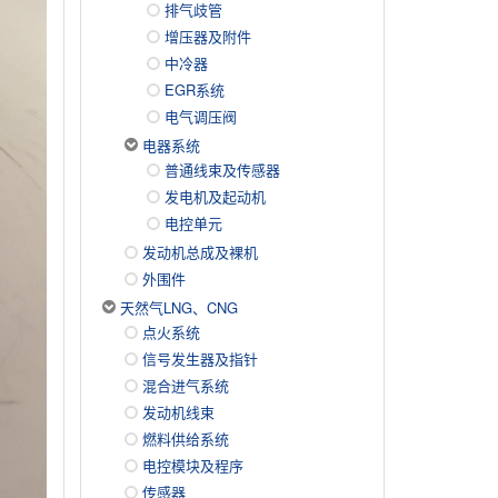
排气歧管
增压器及附件
中冷器
EGR系统
电气调压阀
电器系统
普通线束及传感器
发电机及起动机
电控单元
发动机总成及裸机
外围件
天然气LNG、CNG
点火系统
信号发生器及指针
混合进气系统
发动机线束
燃料供给系统
电控模块及程序
传感器