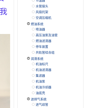
节温器
水管接头
是我
风扇托架
空调压缩机
燃油系统
喷油器
高压油泵及油管
燃油滤清器
停车装置
共轨管结合组
润滑系统
机油标尺
机油滤清器
集滤器
机油泵
机油冷却器
油底壳
进排气系统
进气歧管