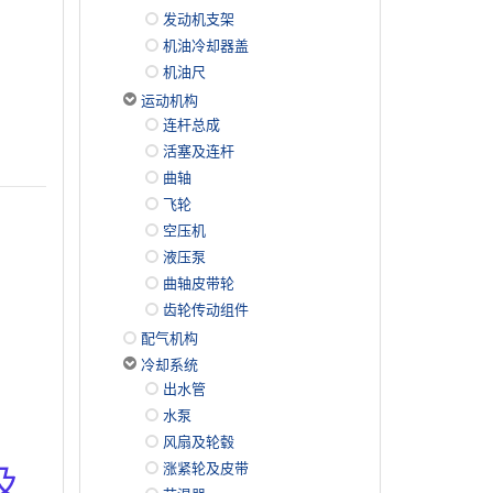
发动机支架
机油冷却器盖
机油尺
运动机构
连杆总成
活塞及连杆
曲轴
飞轮
空压机
液压泵
曲轴皮带轮
齿轮传动组件
配气机构
冷却系统
出水管
水泵
风扇及轮毂
及
涨紧轮及皮带